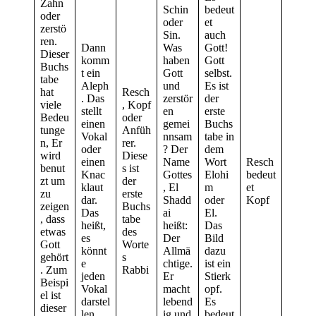
Zahn
Schin
bedeut
oder
oder
et
zerstö
Sin.
auch
ren.
Dann
Was
Gott!
Dieser
komm
haben
Gott
Buchs
t ein
Gott
selbst.
tabe
Aleph
und
Es ist
hat
Resch
. Das
zerstör
der
viele
, Kopf
stellt
en
erste
Bedeu
oder
einen
gemei
Buchs
tunge
Anfüh
Vokal
nnsam
tabe in
n, Er
rer.
oder
? Der
dem
wird
Diese
einen
Name
Wort
Resch
benut
s ist
Knac
Gottes
Elohi
bedeut
zt um
der
klaut
, El
m
et
zu
erste
dar.
Shadd
oder
Kopf
zeigen
Buchs
Das
ai
El.
, dass
tabe
heißt,
heißt:
Das
etwas
des
es
Der
Bild
Gott
Worte
könnt
Allmä
dazu
gehört
s
e
chtige.
ist ein
. Zum
Rabbi
jeden
Er
Stierk
Beispi
Vokal
macht
opf.
el ist
darstel
lebend
Es
dieser
len.
ig und
bedeut