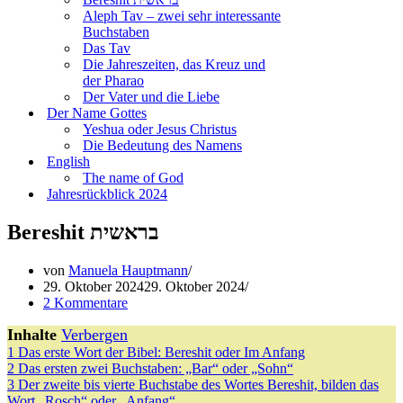
Aleph Tav – zwei sehr interessante
Buchstaben
Das Tav
Die Jahreszeiten, das Kreuz und
der Pharao
Der Vater und die Liebe
Der Name Gottes
Yeshua oder Jesus Christus
Die Bedeutung des Namens
English
The name of God
Jahresrückblick 2024
Bereshit בראשית
von
Manuela Hauptmann
29. Oktober 2024
29. Oktober 2024
2 Kommentare
Inhalte
Verbergen
1
Das erste Wort der Bibel: Bereshit oder Im Anfang
2
Das ersten zwei Buchstaben: „Bar“ oder „Sohn“
3
Der zweite bis vierte Buchstabe des Wortes Bereshit, bilden das
Wort „Rosch“ oder „Anfang“