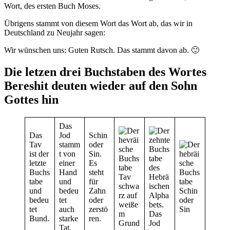
Wort, des ersten Buch Moses.
Übrigens stammt von diesem Wort das Wort ab, das wir in
Deutschland zu Neujahr sagen:
Wir wünschen uns: Guten Rutsch. Das stammt davon ab. 🙂
Die letzen drei Buchstaben des Wortes
Bereshit deuten wieder auf den Sohn
Gottes hin
Das
Das
Jod
Schin
Tav
stamm
oder
ist der
t von
Sin.
letzte
einer
Es
Buchs
Hand
steht
tabe
und
für
und
bedeu
Zahn
bedeu
tet
oder
tet
auch
zerstö
Bund.
starke
ren.
Tat.