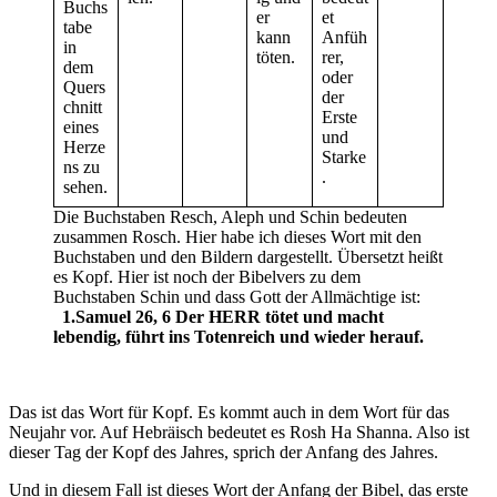
Buchs
er
et
tabe
kann
Anfüh
in
töten.
rer,
dem
oder
Quers
der
chnitt
Erste
eines
und
Herze
Starke
ns zu
.
sehen.
Die Buchstaben Resch, Aleph und Schin bedeuten
zusammen Rosch. Hier habe ich dieses Wort mit den
Buchstaben und den Bildern dargestellt. Übersetzt heißt
es Kopf. Hier ist noch der Bibelvers zu dem
Buchstaben Schin und dass Gott der Allmächtige ist:
1.Samuel 26, 6 Der HERR tötet und macht
lebendig, führt ins Totenreich und wieder herauf.
Das ist das Wort für Kopf. Es kommt auch in dem Wort für das
Neujahr vor. Auf Hebräisch bedeutet es Rosh Ha Shanna. Also ist
dieser Tag der Kopf des Jahres, sprich der Anfang des Jahres.
Und in diesem Fall ist dieses Wort der Anfang der Bibel, das erste