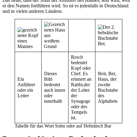
Das heißt, dass der Sohn der Anführer des Hauses, sein wird, weil
er den Namen fortführen wird. So ist es jedenfalls in Deutschland
und in vielen anderen Ländern.
Resch
bedeutet
Kopf oder
Dieses
Chef. Es
Beit, Bet,
Ein
Bild
erinnert an
Haus, der
Anführer
bedeutet
Rabbi,der
zweite
oder ein
auch innen
der Leiter
Buchstabe
Leiter
oder
der
des
innerhalb
Synagoge
Alphabets
oder des
Tempels
ist.
Tabelle für das Wort Sohn oder auf Hebräisch Bar