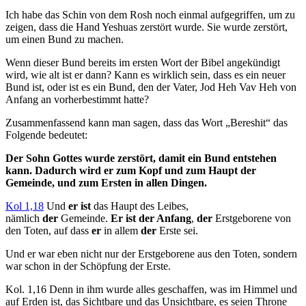
Ich habe das Schin von dem Rosh noch einmal aufgegriffen, um zu
zeigen, dass die Hand Yeshuas zerstört wurde. Sie wurde zerstört,
um einen Bund zu machen.
Wenn dieser Bund bereits im ersten Wort der Bibel angekündigt
wird, wie alt ist er dann? Kann es wirklich sein, dass es ein neuer
Bund ist, oder ist es ein Bund, den der Vater, Jod Heh Vav Heh von
Anfang an vorherbestimmt hatte?
Zusammenfassend kann man sagen, dass das Wort „Bereshit“ das
Folgende bedeutet:
Der Sohn Gottes wurde zerstört, damit ein Bund entstehen
kann. Dadurch wird er zum Kopf und zum Haupt der
Gemeinde, und zum Ersten in allen Dingen.
Kol 1,18
Und
er ist
das Haupt des Leibes,
nämlich
der
Gemeinde.
Er ist der Anfang
,
der
Erstgeborene von
den Toten, auf dass
er
in allem
der
Erste sei.
Und er war eben nicht nur der Erstgeborene aus den Toten, sondern
war schon in der Schöpfung der Erste.
Kol. 1,16 Denn in ihm wurde alles geschaffen, was im Himmel und
auf Erden ist, das Sichtbare und das Unsichtbare, es seien Throne